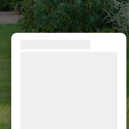
Samtykke til cookies
Vi og vores samarbejdspartnere bruger
teknologier, herunder cookies, til at
indsamle oplysninger om dig til forskellige
formål, herunder: Tilpasning af annoncering,
bedre brugeroplevelse, funktionalitet,
statistik og marketing. Disse oplysninger
kan blive delt med annoncerings- og
analysepartnere, som kan kombinere dem
med data, du tidligere har givet dem eller
de har indsamlet gennem din brug af deres