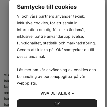
Samtycke till cookies
Vi och våra partners använder teknik,
inklusive cookies, för att samla in
information om dig för olika ändamål,
inklusive: bättre användarupplevelse,
Välkommen till
funktionalitet, statistik och marknadsföring.
Genom att klicka på "OK" samtycker du till
Trädgårdsgöran i
dessa ändamål.
Norrköping!
Läs mer om vår användning av cookies och
Vi erbjuder olika trädgårdstjänster som
behandling av personuppgifter på vår
trädgårdsanläggning, trädgårdsskötsel, entreprenad, yttre
webbplats.
fastighetsskötsel och trädbeskärning i Norrköping med
omnejd. Vi har personal utbildad i allt från anläggning till
VISA
DETALJER
trädgård. Håll din trädgård fin och inbjudande med vår
JA
NEJ
OK
JA
NEJ
trädgårdsskötsel och trädgårdsanläggning. Se till att dina